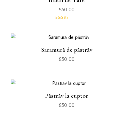
Biban de mare
£
50.00
Evaluat la
5.00
din 5
Saramură de păstrăv
£
50.00
Păstrăv la cuptor
£
50.00