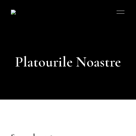
Bucătăria
Româneasca
MK
Platourile Noastre