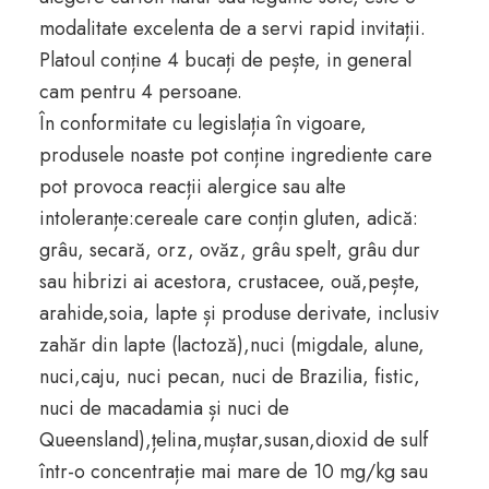
modalitate excelenta de a servi rapid invitații.
Platoul conține 4 bucați de pește, in general
cam pentru 4 persoane.
În conformitate cu legislația în vigoare,
produsele noaste pot conține ingrediente care
pot provoca reacții alergice sau alte
intoleranțe:cereale care conțin gluten, adică:
grâu, secară, orz, ovăz, grâu spelt, grâu dur
sau hibrizi ai acestora, crustacee, ouă,pește,
arahide,soia, lapte și produse derivate, inclusiv
zahăr din lapte (lactoză),nuci (migdale, alune,
nuci,caju, nuci pecan, nuci de Brazilia, fistic,
nuci de macadamia și nuci de
Queensland),țelina,muștar,susan,dioxid de sulf
într-o concentrație mai mare de 10 mg/kg sau