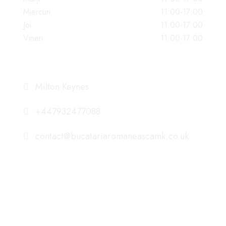
Miercuri
11:00-17:00
Joi
11:00-17:00
Vineri
11:00-17:00
DATE DE CONTACT
Milton Keynes
+447932477088
contact@bucatariaromaneascamk.co.uk
NE GASITI PE ISTAGRAM
romanian_foodmk