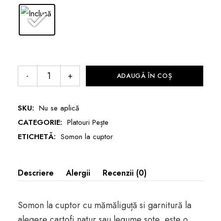
ADAUGĂ ÎN COȘ
SKU:
Nu se aplică
CATEGORIE:
Platouri Pește
ETICHETĂ:
Somon la cuptor
Descriere
Alergii
Recenzii (0)
Somon la cuptor cu mămăliguță si garnitură la
alegere cartofi natur sau legume sote, este o