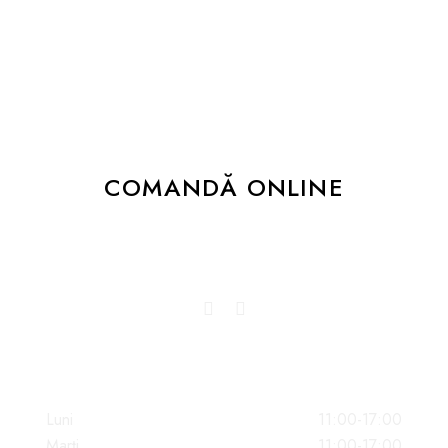
un botez plin de gingășie, la o petrecere
corporate cum n-a mai fost sau la o
aniversare șarmantă, ne va face plăcere să
pregătim pentru dumneavoastră platourile
mult dorite.
COMANDĂ ONLINE
Dă-ne un follow sau like și promitem să
îți bucurăm newsfeed-ul!
PROGRAM
Luni
11:00-17:00
Marți
11:00-17:00