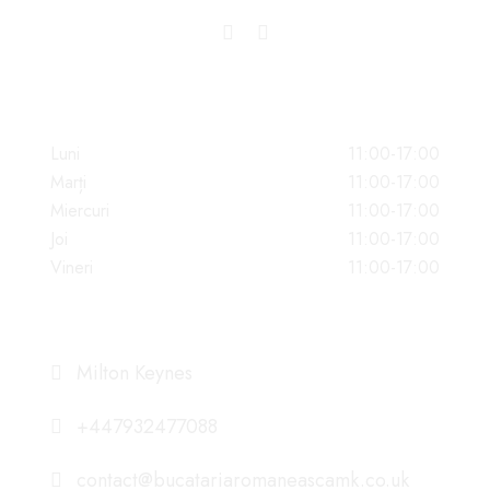
PROGRAM
Luni
11:00-17:00
Marți
11:00-17:00
Miercuri
11:00-17:00
Joi
11:00-17:00
Vineri
11:00-17:00
DATE DE CONTACT
Milton Keynes
+447932477088
contact@bucatariaromaneascamk.co.uk