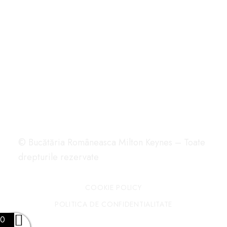
© Bucătăria Româneasca Milton Keynes – Toate
drepturile rezervate
COOKIE POLICY
POLITICA DE CONFIDENTIALITATE
0