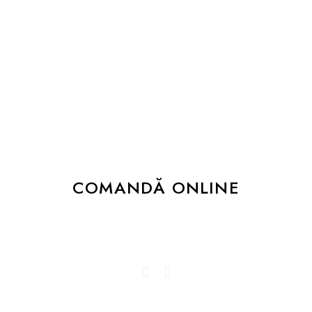
+447932477088
Fie că te-ai gândit la o nuntă ca în povești, la
un botez plin de gingășie, la o petrecere
corporate cum n-a mai fost sau la o
aniversare șarmantă, ne va face plăcere să
pregătim pentru dumneavoastră platourile
mult dorite.
COMANDĂ ONLINE
Dă-ne un follow sau like și promitem să
îți bucurăm newsfeed-ul!