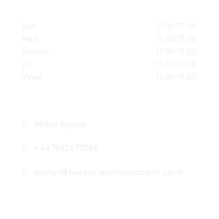
PROGRAM
Luni
11:00-17:00
Marți
11:00-17:00
Miercuri
11:00-17:00
Joi
11:00-17:00
Vineri
11:00-17:00
DATE DE CONTACT
Milton Keynes
+447932477088
contact@bucatariaromaneascamk.co.uk
NE GASITI PE ISTAGRAM