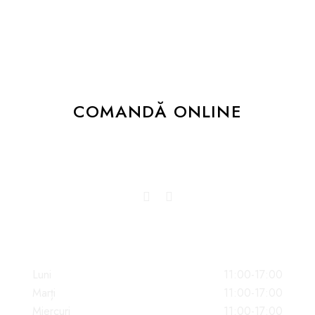
corporate cum n-a mai fost sau la o
aniversare șarmantă, ne va face plăcere să
pregătim pentru dumneavoastră platourile
mult dorite.
COMANDĂ ONLINE
Dă-ne un follow sau like și promitem să
îți bucurăm newsfeed-ul!
PROGRAM
Luni
11:00-17:00
Marți
11:00-17:00
Miercuri
11:00-17:00