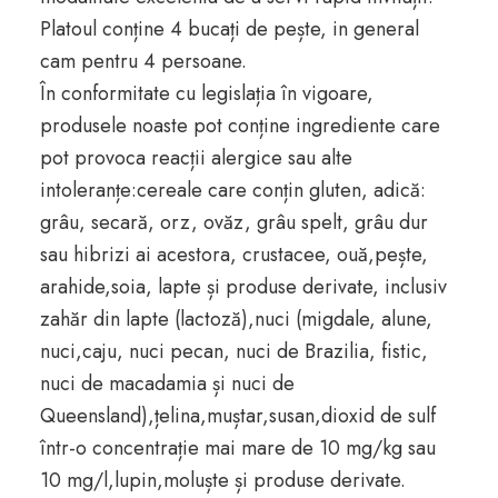
Platoul conține 4 bucați de pește, in general
cam pentru 4 persoane.
În conformitate cu legislația în vigoare,
produsele noaste pot conține ingrediente care
pot provoca reacții alergice sau alte
intoleranțe:cereale care conțin gluten, adică:
grâu, secară, orz, ovăz, grâu spelt, grâu dur
sau hibrizi ai acestora, crustacee, ouă,pește,
arahide,soia, lapte și produse derivate, inclusiv
zahăr din lapte (lactoză),nuci (migdale, alune,
nuci,caju, nuci pecan, nuci de Brazilia, fistic,
nuci de macadamia și nuci de
Queensland),țelina,muștar,susan,dioxid de sulf
într-o concentrație mai mare de 10 mg/kg sau
10 mg/l,lupin,moluște și produse derivate.