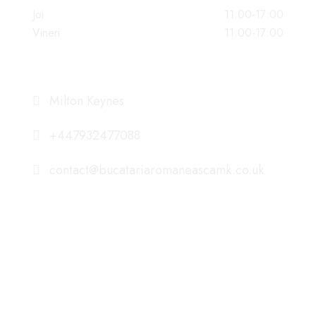
Joi
11:00-17:00
Vineri
11:00-17:00
DATE DE CONTACT
Milton Keynes
+447932477088
contact@bucatariaromaneascamk.co.uk
NE GASITI PE ISTAGRAM
romanian_foodmk