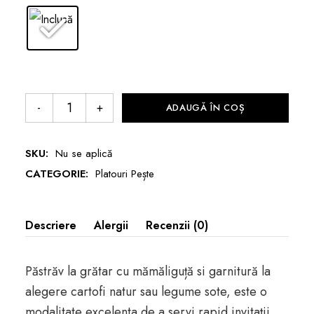
ADAUGĂ ÎN COȘ
SKU:
Nu se aplică
CATEGORIE:
Platouri Pește
Descriere
Alergii
Recenzii (0)
Păstrăv la grătar cu mămăliguță si garnitură la
alegere cartofi natur sau legume sote, este o
modalitate excelenta de a servi rapid invitații.