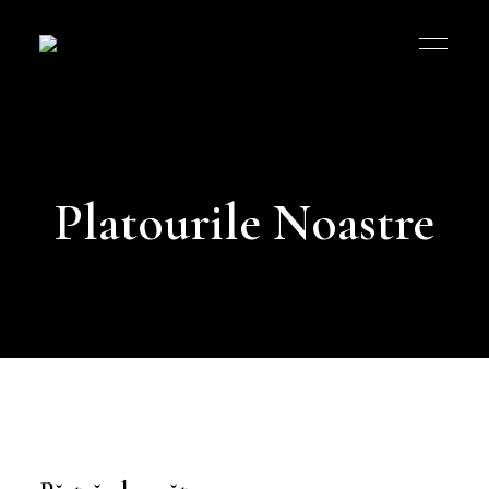
Bucătăria
Româneasca
MK
Platourile Noastre