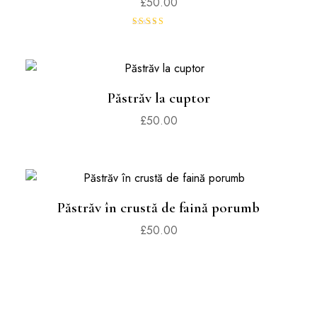
£
50.00
Evaluat la
5.00
din 5
Păstrăv la cuptor
£
50.00
Păstrăv în crustă de faină porumb
£
50.00