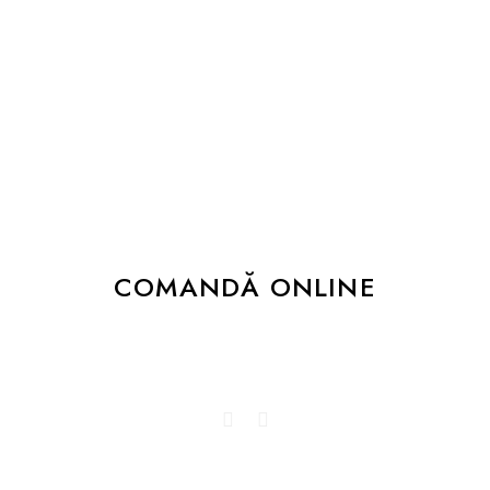
+447932477088
Fie că te-ai gândit la o nuntă ca în povești, la
un botez plin de gingășie, la o petrecere
corporate cum n-a mai fost sau la o
aniversare șarmantă, ne va face plăcere să
pregătim pentru dumneavoastră platourile
mult dorite.
COMANDĂ ONLINE
Dă-ne un follow sau like și promitem să
îți bucurăm newsfeed-ul!