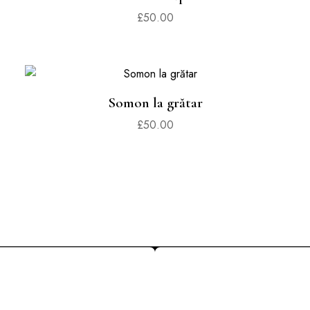
£
50.00
Somon la grătar
£
50.00
COMANDĂ PRIN TELEFON SAU
ONLINE