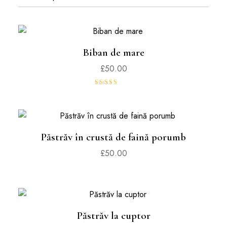
Biban de mare
£
50.00
Evaluat la
5.00
din 5
Păstrăv în crustă de faină porumb
£
50.00
Păstrăv la cuptor