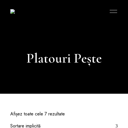
Bucătăria
Româneasca
MK
Platouri Pește
Afișez toate cele 7 rezultate