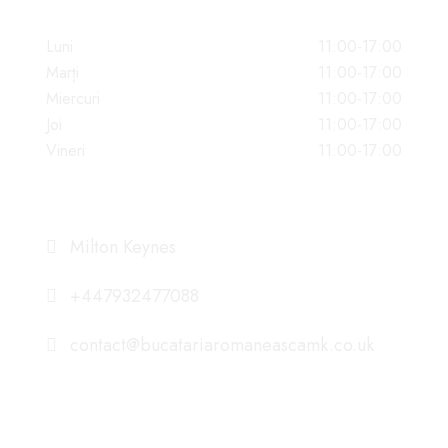
PROGRAM
Luni
11:00-17:00
Marți
11:00-17:00
Miercuri
11:00-17:00
Joi
11:00-17:00
Vineri
11:00-17:00
DATE DE CONTACT
Milton Keynes
+447932477088
contact@bucatariaromaneascamk.co.uk
NE GASITI PE ISTAGRAM