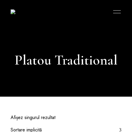
Bucătăria
Româneasca
MK
Platou Traditional
Afișez singurul rezultat