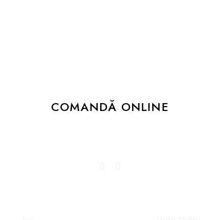
Fie că te-ai gândit la o nuntă ca în povești, la
un botez plin de gingășie, la o petrecere
corporate cum n-a mai fost sau la o
aniversare șarmantă, ne va face plăcere să
pregătim pentru dumneavoastră platourile
mult dorite.
COMANDĂ ONLINE
Dă-ne un follow sau like și promitem să
îți bucurăm newsfeed-ul!
PROGRAM