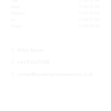
Luni
11:00-17:00
Marți
11:00-17:00
Miercuri
11:00-17:00
Joi
11:00-17:00
Vineri
11:00-17:00
DATE DE CONTACT
Milton Keynes
+447932477088
contact@bucatariaromaneascamk.co.uk
NE GASITI PE ISTAGRAM
romanian_foodmk