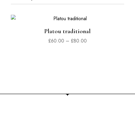
Platou traditional
£
60.00
–
£
80.00
COMANDĂ PRIN TELEFON SAU
ONLINE
+447932477088